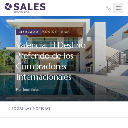
2026-02-01
·
8
min
MERCADO
Valencia: El Destino
Preferido de los
Compradores
Internacionales
Por
Inés Sales
TODAS LAS NOTICIAS