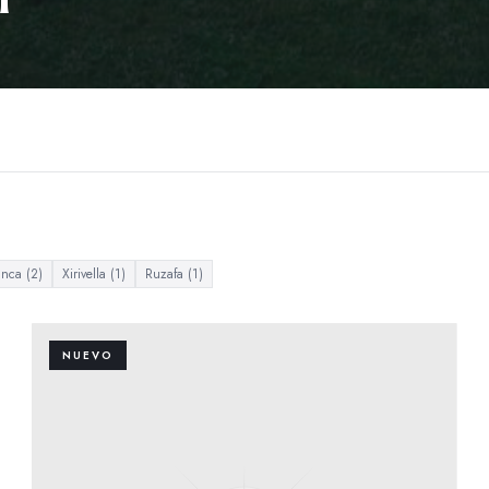
anca
(
2
)
Xirivella
(
1
)
Ruzafa
(
1
)
NUEVO