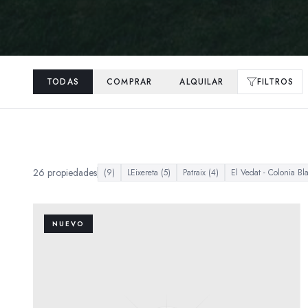
TODAS
COMPRAR
ALQUILAR
FILTROS
26
propiedades
(
9
)
LEixereta
(
5
)
Patraix
(
4
)
El Vedat - Colonia Bl
NUEVO