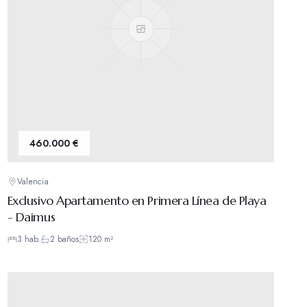
460.000 €
Valencia
Exclusivo Apartamento en Primera Línea de Playa
- Daimus
3
hab.
2
baños
120
m²