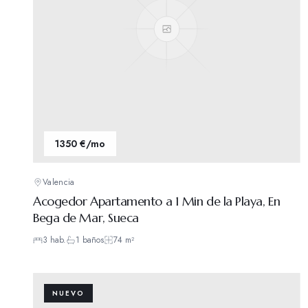
1350 €/mo
Valencia
Acogedor Apartamento a 1 Min de la Playa, En
Bega de Mar, Sueca
3
hab.
1
baños
74
m²
NUEVO