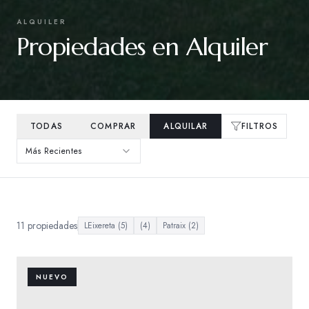
ALQUILER
Propiedades en Alquiler
TODAS
COMPRAR
ALQUILAR
FILTROS
Más Recientes
11
propiedades
LEixereta
(
5
)
(
4
)
Patraix
(
2
)
NUEVO